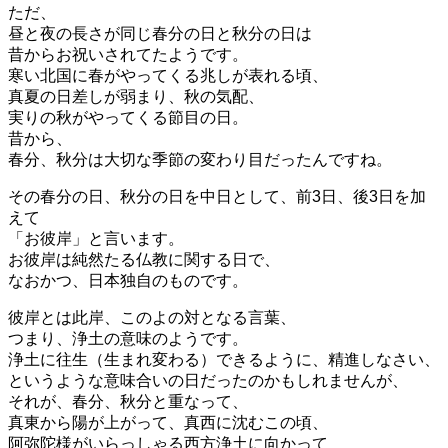
ただ、
昼と夜の長さが同じ春分の日と秋分の日は
昔からお祝いされてたようです。
寒い北国に春がやってくる兆しが表れる頃、
真夏の日差しが弱まり、秋の気配、
実りの秋がやってくる節目の日。
昔から、
春分、秋分は大切な季節の変わり目だったんですね。
その春分の日、秋分の日を中日として、前3日、後3日を加
えて
「お彼岸」と言います。
お彼岸は純然たる仏教に関する日で、
なおかつ、日本独自のものです。
彼岸とは此岸、このよの対となる言葉、
つまり、浄土の意味のようです。
浄土に往生（生まれ変わる）できるように、精進しなさい、
というような意味合いの日だったのかもしれませんが、
それが、春分、秋分と重なって、
真東から陽が上がって、真西に沈むこの頃、
阿弥陀様がいらっしゃる西方浄土に向かって