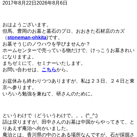
2017年8月22日
2026年8月6日
おはようございます。
但馬、豊岡のお墓と墓石のプロ、おおきた石材店のカズ
（
stoneman-ohkita
)です。
お墓そうじのノウハウを学びませんか？
ホームセンターで売っている物だけで、けっこうお墓きれい
になりますよ。
まちゼミにて、セミナーいたします。
お問い合わせは、
こちら
から。
お盆休みも終わりつつありますが、私は２３日、２４日と東
京へ参ります。
いろいろ勉強を兼ねて、研さんのために。
というわけで（どういうわけで。。。(^_^;)
話は戻りますが、田中さんのお墓は中国からやってきて、と
りあえず庵治へ向かいました。
庵治とは、香川県の中のとある場所なんですが、石が採掘さ