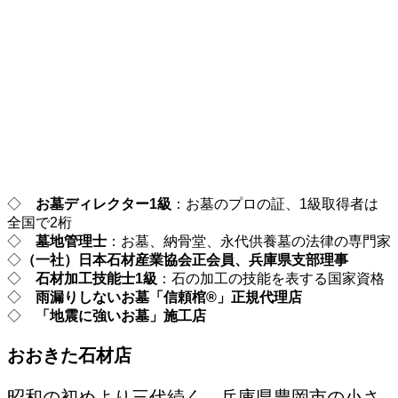
◇
お墓ディレクター1級
：お墓のプロの証、1級取得者は
全国で2桁
◇
墓地管理士
：お墓、納骨堂、永代供養墓の法律の専門家
◇
（一社）日本石材産業協会正会員、兵庫県支部理事
◇
石材加工技能士1級
：石の加工の技能を表する国家資格
◇
雨漏りしないお墓「信頼棺®」正規代理店
◇
「地震に強いお墓」施工店
おおきた石材店
昭和の初めより三代続く、兵庫県豊岡市の小さ