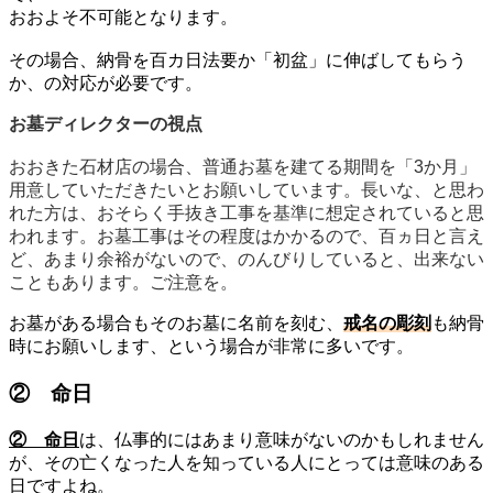
おおよそ不可能となります。
その場合、納骨を百カ日法要か「初盆」に伸ばしてもらう
か、の対応が必要です。
お墓ディレクターの視点
おおきた石材店の場合、普通お墓を建てる期間を「3か月」
用意していただきたいとお願いしています。長いな、と思わ
れた方は、おそらく手抜き工事を基準に想定されていると思
われます。お墓工事はその程度はかかるので、百ヵ日と言え
ど、あまり余裕がないので、のんびりしていると、出来ない
こともあります。ご注意を。
お墓がある場合もそのお墓に名前を刻む、
戒名の彫刻
も納骨
時にお願いします、という場合が非常に多いです。
② 命日
② 命日
は、仏事的にはあまり意味がないのかもしれません
が、その亡くなった人を知っている人にとっては意味のある
日ですよね。