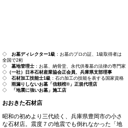
◇
お墓ディレクター1級
：お墓のプロの証、1級取得者は
全国で2桁
◇
墓地管理士
：お墓、納骨堂、永代供養墓の法律の専門家
◇
（一社）日本石材産業協会正会員、兵庫県支部理事
◇
石材加工技能士1級
：石の加工の技能を表する国家資格
◇
雨漏りしないお墓「信頼棺®」正規代理店
◇
「地震に強いお墓」施工店
おおきた石材店
昭和の初めより三代続く、兵庫県豊岡市の小さ
な石材店。震度７の地震でも倒れなかった「地