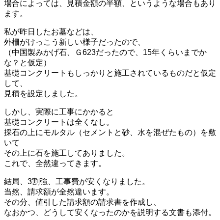
場合によっては、見積金額の半額、というような場合もあり
ます。
私が昨日したお墓などは、
外柵がけっこう新しい様子だったので、
（中国製みかげ石、Ｇ623だったので、15年くらいまでか
な？と仮定）
基礎コンクリートもしっかりと施工されているものだと仮定
して、
見積を設定しました。
しかし、実際に工事にかかると
基礎コンクリートは全くなし。
採石の上にモルタル（セメントと砂、水を混ぜたもの）を敷
いて
その上に石を施工してありました。
これで、全然違ってきます。
結局、3割強、工事費が安くなりました。
当然、請求額が全然違います。
その分、値引した請求額の請求書を作成し、
なおかつ、どうして安くなったのかを説明する文書も添付。