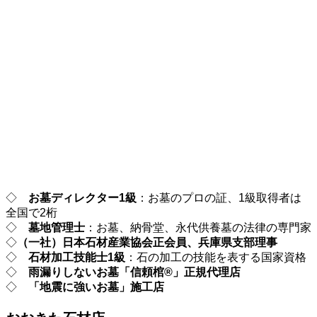
◇
お墓ディレクター1級
：お墓のプロの証、1級取得者は
全国で2桁
◇
墓地管理士
：お墓、納骨堂、永代供養墓の法律の専門家
◇
（一社）日本石材産業協会正会員、兵庫県支部理事
◇
石材加工技能士1級
：石の加工の技能を表する国家資格
◇
雨漏りしないお墓「信頼棺®」正規代理店
◇
「地震に強いお墓」施工店