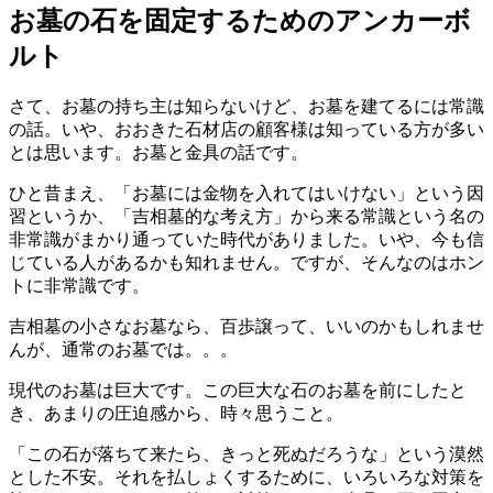
お墓の石を固定するためのアンカーボ
ルト
さて、お墓の持ち主は知らないけど、お墓を建てるには常識
の話。いや、おおきた石材店の顧客様は知っている方が多い
とは思います。お墓と金具の話です。
ひと昔まえ、「お墓には金物を入れてはいけない」という因
習というか、「吉相墓的な考え方」から来る常識という名の
非常識がまかり通っていた時代がありました。いや、今も信
じている人があるかも知れません。ですが、そんなのはホン
トに非常識です。
吉相墓の小さなお墓なら、百歩譲って、いいのかもしれませ
んが、通常のお墓では。。。
現代のお墓は巨大です。この巨大な石のお墓を前にしたと
き、あまりの圧迫感から、時々思うこと。
「この石が落ちて来たら、きっと死ぬだろうな」という漠然
とした不安。それを払しょくするために、いろいろな対策を