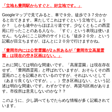
「立地も豊岡駅からすぐと、好立地です。」
Googleマップで見てみると、車で９分。徒歩で３７分かか
ると出てきます。果たしてこれはすぐという立地でしょう
か？ しかも途中からほぼ上り道です。少なくともこの西霊
苑に行ったことのある人なら、「すぐ」という表現は使いま
せん。ちなみにここ以外のサイトにも「徒歩２０分」という
記載が目立ちますが、ほんとに２０分で行けますかね。
「豊岡市内には公営霊園が2ヵ所あるが「豊岡市立高屋霊
園」は現在の空き区画はない。」
これに関しては明白な間違いです。「高屋霊園」は現在存在
せず、「豊岡西霊苑」と呼ばれていますが、おそらくその西
霊苑のことを記載されているのですが、それはいいとして
（あまり良くないですが。。。）空き区画はない、という記
述は明白な間違いです。わずかですが、再貸与区画がありま
す。市役所は意見しないのかな？？
このように、少し調べてもでたらめな情報が多く記載されて
います。