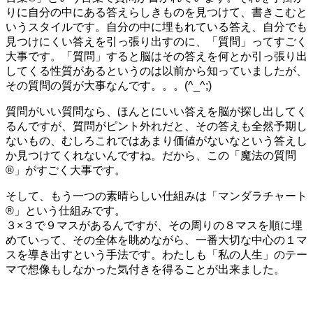
りに自分の中にある答えらしきものを見つけて、書きこむと
いうスタイルです。自分の中に埋もれている答え、自分でも
見つけにくい答えを引っ張り出すのに、「質問」ってすごく
大事です。「質問」すると脳はその答えを何とか引っ張り出
してくる性質があるというのは以前から知っていましたが、
その質問の質が大事なんです。。。(^_^;)
質問がいい質問なら、ほんとにいい答えを脳が探し出してく
るんですが、質問がピント外れだと、その答えも全然予期し
ないもの、むしろこれではあまり価値がないなという答えし
か見つけてくれないんですね。だから、この「魔法の質問
®」がすごく大事です。
そして、もう一つの素晴らしい仕組みは「マンダラチャート
®」という仕組みです。
３×３で９マスがあるんですが、その周りの８マスを順に埋
めていって、その全体を眺めながら、一番大切な中心の１マ
スを導き出すという手法です。わたしも「私の人生」のテー
マで想像もしなかった気付きを得ることが出来ました。