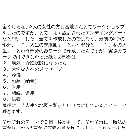
全くしらない2人の女性の方と宮地さんとでワークショップ
をしたのですが、とてもよく設計されたエンディングノート
だと思いました。全てを作成したのではなく、最初の2つの
部分、「０、人生の未来図」 という部分と 「１、私の人
生」 という部分のみワークで作成したんですが、実際のワ
ークではできなかった残りの部分は
２、病気・介護状態になったら
３、大切な人へのメッセージ
４、葬儀
５、お墓（納骨）
６、財産
７、相続、遺産
８、供養
最後に、「人生の地図～私がたいせつにしていること～」と
続きます。
それぞれのテーマで９個、枠があって、それぞれに「魔法の
言葉®」という言葉で質問が書かれています。それを手掛か