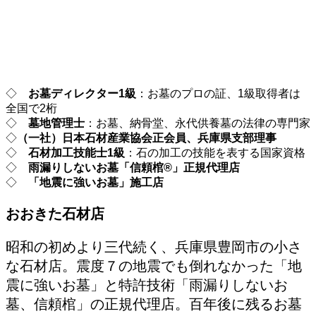
◇
お墓ディレクター1級
：お墓のプロの証、1級取得者は
全国で2桁
◇
墓地管理士
：お墓、納骨堂、永代供養墓の法律の専門家
◇
（一社）日本石材産業協会正会員、兵庫県支部理事
◇
石材加工技能士1級
：石の加工の技能を表する国家資格
◇
雨漏りしないお墓「信頼棺®」正規代理店
◇
「地震に強いお墓」施工店
おおきた石材店
昭和の初めより三代続く、兵庫県豊岡市の小さ
な石材店。震度７の地震でも倒れなかった「地
震に強いお墓」と特許技術「雨漏りしないお
墓、信頼棺」の正規代理店。百年後に残るお墓