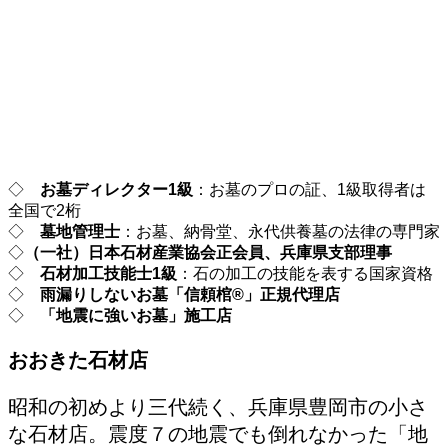
◇
お墓ディレクター1級
：お墓のプロの証、1級取得者は
全国で2桁
◇
墓地管理士
：お墓、納骨堂、永代供養墓の法律の専門家
◇
（一社）日本石材産業協会正会員、兵庫県支部理事
◇
石材加工技能士1級
：石の加工の技能を表する国家資格
◇
雨漏りしないお墓「信頼棺®」正規代理店
◇
「地震に強いお墓」施工店
おおきた石材店
昭和の初めより三代続く、兵庫県豊岡市の小さ
な石材店。震度７の地震でも倒れなかった「地