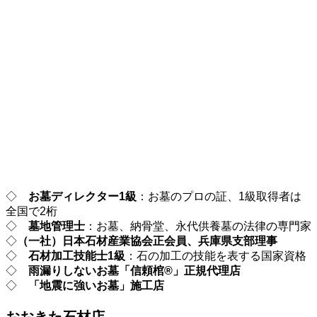
◇
お墓ディレクター1級
：お墓のプロの証、1級取得者は
全国で2桁
◇
墓地管理士
：お墓、納骨堂、永代供養墓の法律の専門家
◇
（一社）日本石材産業協会正会員、兵庫県支部理事
◇
石材加工技能士1級
：石の加工の技能を表する国家資格
◇
雨漏りしないお墓「信頼棺®」正規代理店
◇
「地震に強いお墓」施工店
おおきた石材店